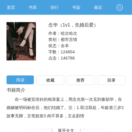
首页
书库
排行
书架
最近
念华（1v1，先婚后爱）
作者：哈次哈次
类别：都市言情
状态：全本
字数：124854
点击：
146786
阅读
收藏
推荐
目录
书籍简介
在一场被安排好的相亲宴上，周念光第一次见到秦韶华，在
婚姻被明码标价后，他们结婚了。注：1.双洁双处，年龄差三岁2.
故事无聊，文笔较差3.肉不算多，主走剧情
展开全文