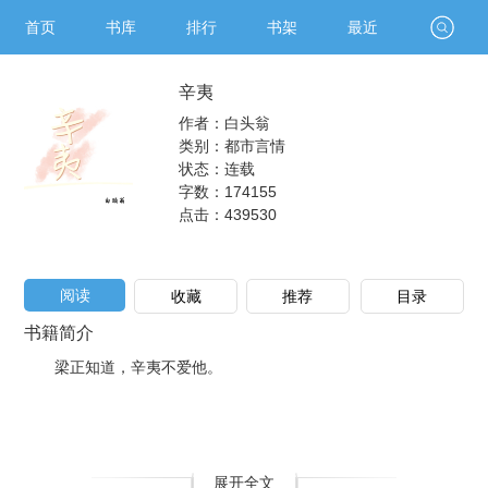
首页
书库
排行
书架
最近
辛夷
作者：白头翁
类别：都市言情
状态：连载
字数：174155
点击：
439530
阅读
收藏
推荐
目录
书籍简介
梁正知道，辛夷不爱他。
展开全文