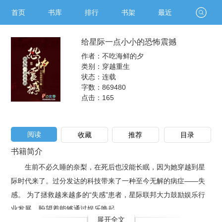
首页
书库
排行
书架
最近
给星际一点小小的恐怖震撼
作者：不吃海鲜的夕
类别：穿越重生
状态：连载
字数：869480
点击：
165
阅读
收藏
推荐
目录
书籍简介
生前不必久睡的奈梨，在死后也没能长眠，因为她穿越到星
际时代来了。过分发达的科技带来了一种至今无解的病症——失
感。 为了拯救越来越多的“失感”患者，星际联邦大力鼓励娱乐行
业发展，盼望着能够通过娱乐唤起..
展开全文